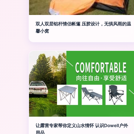
双人双层铝杆情侣帐篷 压胶设计，无惧风雨的温
馨小窝
让露营专家帮你定义山水情怀 认识Dowell户外
用品