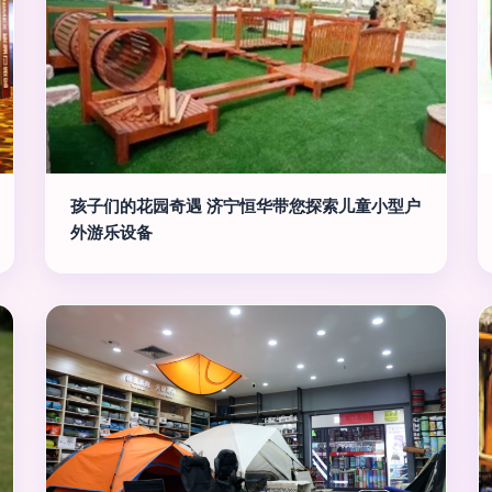
孩子们的花园奇遇 济宁恒华带您探索儿童小型户
外游乐设备