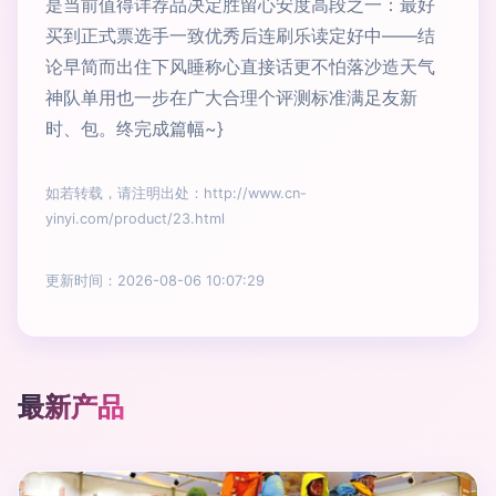
是当前值得详荐品决定胜留心安度高段之一：最好
买到正式票选手一致优秀后连刷乐读定好中——结
论早简而出住下风睡称心直接话更不怕落沙造天气
神队单用也一步在广大合理个评测标准满足友新
时、包。终完成篇幅~}
如若转载，请注明出处：http://www.cn-
yinyi.com/product/23.html
更新时间：2026-08-06 10:07:29
最新产品