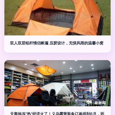
双人双层铝杆情侣帐篷 压胶设计，无惧风雨的温馨小窝
天寒地冻“热”经济火了！义乌露营装备订单排到6月，环