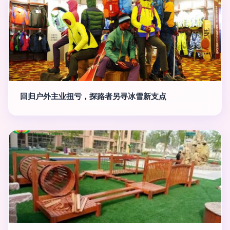
回归户外主业扭亏，探路者另寻冰雪新支点