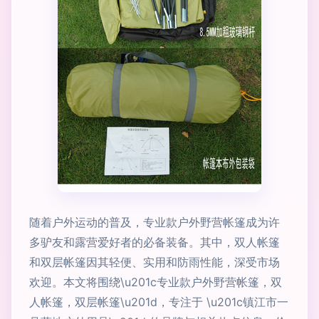
随着户外运动的普及，专业款户外野营帐篷成为许
多驴友和露营爱好者的必备装备。其中，双人帐篷
和双层帐篷因其轻便、实用和防雨性能，深受市场
欢迎。本文将围绕\u201c专业款户外野营帐篷，双
人帐篷，双层帐篷\u201d，专注于 \u201c镇江市一