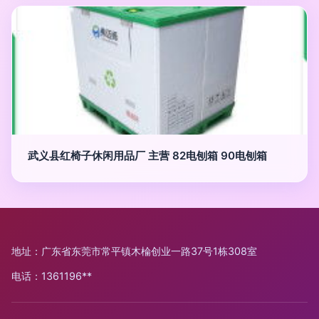
武义县红椅子休闲用品厂 主营 82电刨箱 90电刨箱
地址：广东省东莞市常平镇木棆创业一路37号1栋308室
电话：1361196**